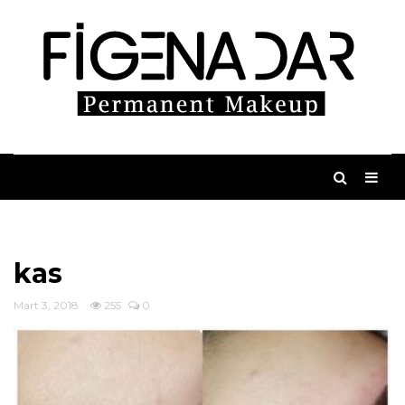
kas
Mart 3, 2018
255
0