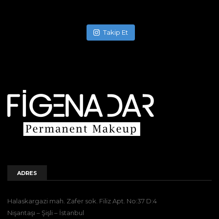
Takip Et
ADRES
Halaskargazi mah. Zafer sok. Filiz Apt. No:37 D:4
Nişantaşı – Şişli – İstanbul