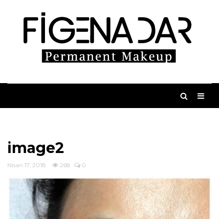
image2
Nisan 17, 2018
268
0