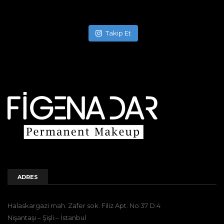
Takip Et
ADRES
Halaskargazi mah. Zafer sok. Filiz Apt. No:37 D:4
Nişantaşı – Şişli – İstanbul