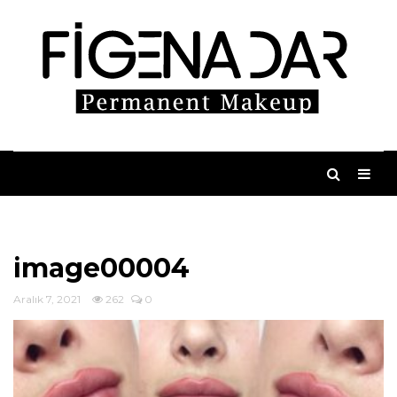
image00004
Aralık 7, 2021
262
0