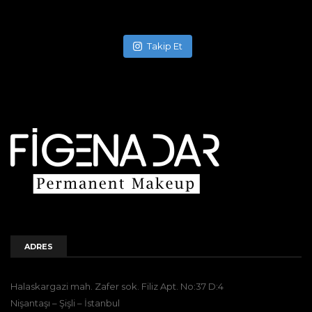
Takip Et
ADRES
Halaskargazi mah. Zafer sok. Filiz Apt. No:37 D:4
Nişantaşı – Şişli – İstanbul