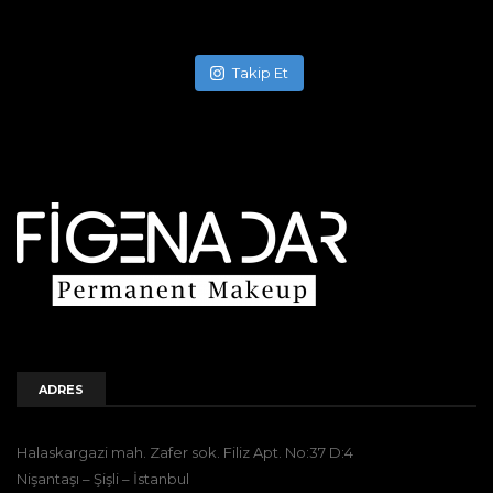
Takip Et
ADRES
Halaskargazi mah. Zafer sok. Filiz Apt. No:37 D:4
Nişantaşı – Şişli – İstanbul