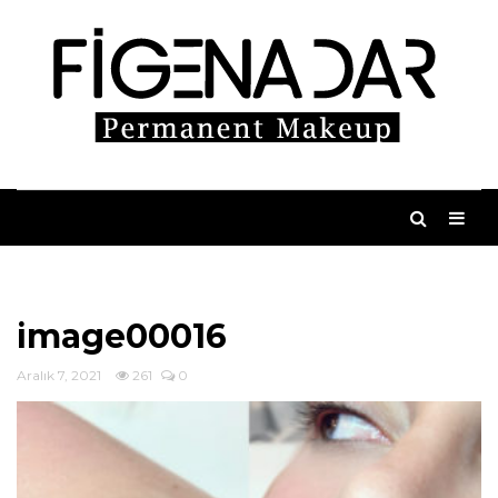
image00016
Aralık 7, 2021
261
0