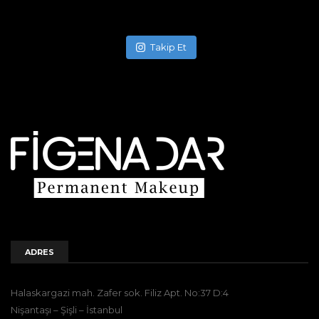
Takip Et
ADRES
Halaskargazi mah. Zafer sok. Filiz Apt. No:37 D:4
Nişantaşı – Şişli – İstanbul