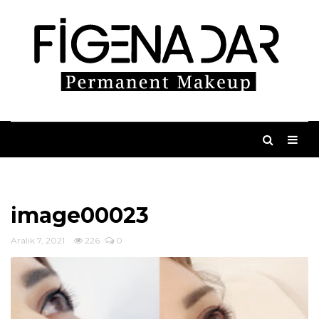
image00023
Aralık 7, 2021
226
0