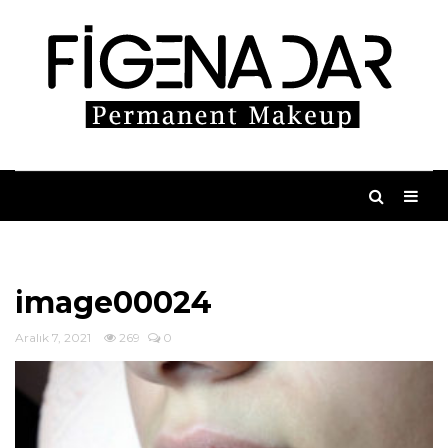
image00024
Aralık 7, 2021
269
0