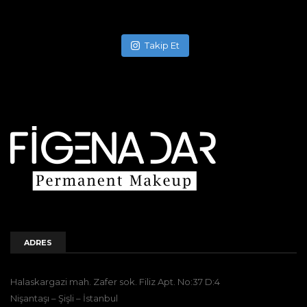
Takip Et
ADRES
Halaskargazi mah. Zafer sok. Filiz Apt. No:37 D:4
Nişantaşı – Şişli – İstanbul