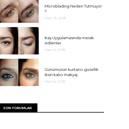
UNCATEGORIZED
Microblading Neden Tutmuyor
?
Mart 15, 2018
UNCATEGORIZED
Kaş Uygulamasında merak
edilenler
Mart 6, 2018
UNCATEGORIZED
Günümüzün kurtarıcı güzellik
iksiri kalıcı makyaj
Mart 6, 2018
SON YORUMLAR