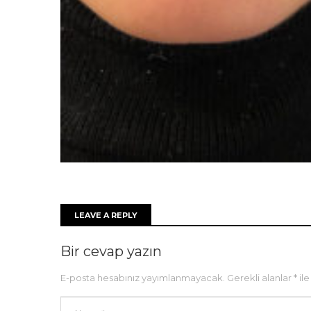
LEAVE A REPLY
Bir cevap yazın
E-posta hesabınız yayımlanmayacak.
Gerekli alanlar
*
ile