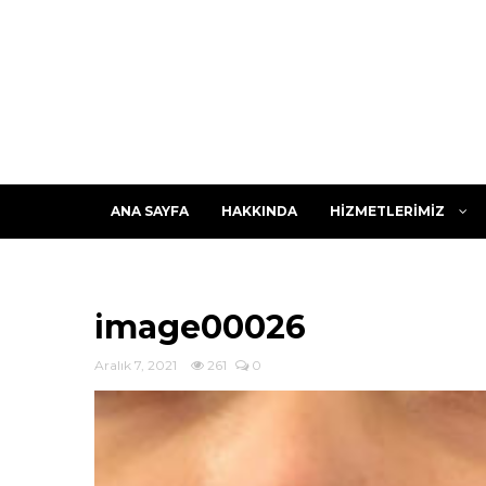
ANA SAYFA
HAKKINDA
HİZMETLERİMİZ
image00026
Aralık 7, 2021
261
0