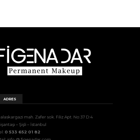
ADRES
alaskargazi mah. Zafer sok. Filiz Apt. No:37 D:4
işantaşı – Şişli – İstanbul
el:
0 533 652 01 82
ail: info @ figenadar.com