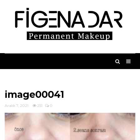
image00041
Aralık 7, 2021
251
0