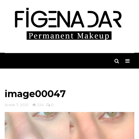
image00047
Aralık 7, 2021
224
0