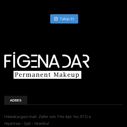
Takip Et
ADRES
Halaskargazi mah. Zafer sok. Filiz Apt. No:37 D:4
Nişantaşı – Şişli – İstanbul